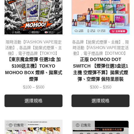
限時活動【FASHION VAPE限定
各品牌【拋棄式煙彈、主機】
,
限
活動】
,
各品牌【拋棄式煙彈、主
時活動【FASHION VAPE限定活
機】
,
電子煙品牌【TOKYO】
動】
,
電子煙品牌【DOTMOD】
【東京魔盒煙彈 任選3盒 加
正版 DOTMOD DOT
$100送主機】TOKYO
SWITCH 【煙彈任選3盒送1
MOHOO BOX 煙桿、拋棄式
主機 空煙彈不算】拋棄式煙
煙彈
彈、空煙彈 佩特里原裝
$
100
–
$
500
$
300
–
$
350
選擇規格
選擇規格
已售完
已售完