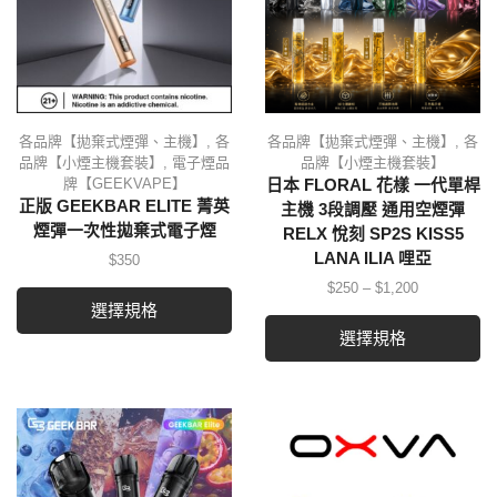
各品牌【拋棄式煙彈、主機】
,
各
各品牌【拋棄式煙彈、主機】
,
各
品牌【小煙主機套裝】
,
電子煙品
品牌【小煙主機套裝】
牌【GEEKVAPE】
日本 FLORAL 花樣 一代單桿
正版 GEEKBAR ELITE 菁英
主機 3段調壓 通用空煙彈
煙彈一次性拋棄式電子煙
RELX 悅刻 SP2S KISS5
LANA ILIA 哩亞
$
350
$
250
–
$
1,200
選擇規格
選擇規格