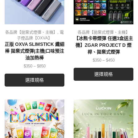
各品牌【拋棄式煙彈、主機】
,
電
各品牌【拋棄式煙彈、主機】
子煙品牌【OXVA】
【冰熊卡帶煙彈 任選3盒送主
正版 OXVA SLIMSTICK 纖細
機】ZGAR PROJECT D 煙
棒 拋棄式煙彈|主機|口味預注
桿、拋棄式煙彈
油加熱棒
$
350
–
$
450
$
350
–
$
850
選擇規格
選擇規格