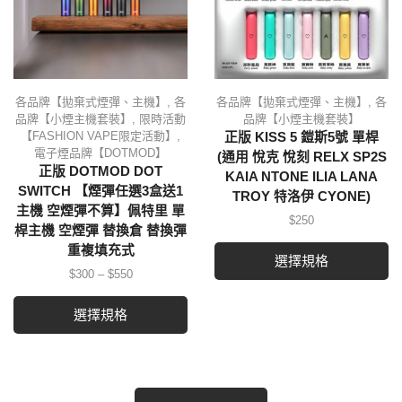
各品牌【拋棄式煙彈、主機】
,
各
各品牌【拋棄式煙彈、主機】
,
各
品牌【小煙主機套裝】
,
限時活動
品牌【小煙主機套裝】
【FASHION VAPE限定活動】
,
正版 KISS 5 鎧斯5號 單桿
電子煙品牌【DOTMOD】
(通用 悅克 悅刻 RELX SP2S
正版 DOTMOD DOT
KAIA NTONE ILIA LANA
SWITCH 【煙彈任選3盒送1
TROY 特洛伊 CYONE)
主機 空煙彈不算】佩特里 單
$
250
桿主機 空煙彈 替換倉 替換彈
重複填充式
選擇規格
$
300
–
$
550
選擇規格