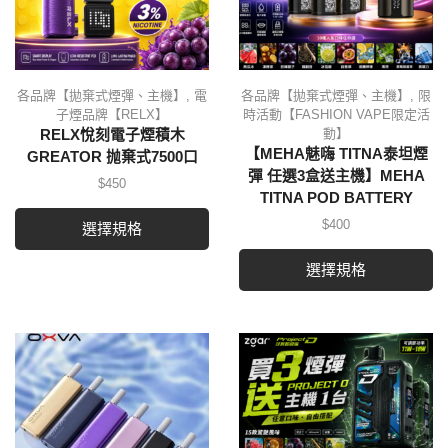
各品牌【拋棄式煙彈、主機】
,
電
各品牌【拋棄式煙彈、主機】
,
限
子煙品牌【RELX】
時活動【FASHION VAPE限定活
動】
RELX悅刻電子煙積木
【MEHA魅嗨 TITNA泰坦煙
GREATOR 抛棄式7500口
彈 任選3盒送主機】MEHA
$
450
TITNA POD BATTERY
$
400
選擇規格
選擇規格