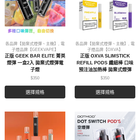
各品牌【拋棄式煙彈、主機】
,
電
各品牌【拋棄式煙彈、主機】
,
電
子煙品牌【GEEKVAPE】
子煙品牌【OXVA】
正版 GEEK BAR ELITE 菁英
正版 OXVA SLIMSTICK
煙彈 一盒2入 拋棄式煙彈電
REFILL PODS 纖細棒 口味
子煙
預注油加熱棒 拋棄式煙彈
$
350
$
350
選擇規格
選擇規格