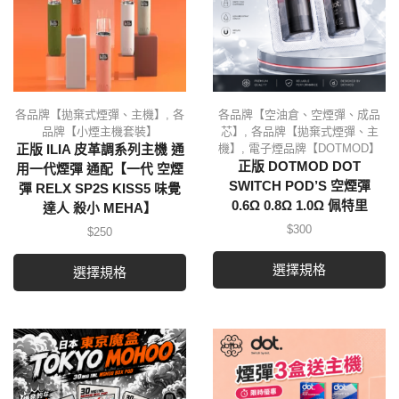
各品牌【拋棄式煙彈、主機】
,
各
各品牌【空油倉、空煙彈、成品
品牌【小煙主機套裝】
芯】
,
各品牌【拋棄式煙彈、主
機】
,
電子煙品牌【DOTMOD】
正版 ILIA 皮革調系列主機 通
正版 DOTMOD DOT
用一代煙彈 通配【一代 空煙
SWITCH POD’S 空煙彈
彈 RELX SP2S KISS5 味覺
0.6Ω 0.8Ω 1.0Ω 佩特里
達人 殺小 MEHA】
$
300
$
250
選擇規格
選擇規格