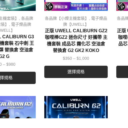
主機套裝】
,
各品牌
各品牌【小煙主機套裝】
,
電子煙品
各品
套裝】
,
電子煙品牌
牌【UWELL】
WELL】
正版 UWELL CALIBURN GZ2
正版 
 CALIBURN G3
咖哩棒GZ2 迷你尺寸 好攜帶 主
咖哩棒
主機套裝 石中劍 王
機套裝 成品芯 霧化芯 空油倉
品芯
彈 替換倉 空油倉
替換倉 G2 GK2 KOKO
G2 G
$
350
–
$
1,000
0
–
$
980
選擇規格
擇規格