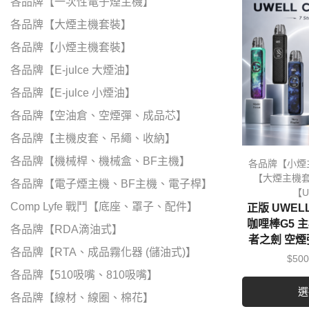
各品牌【一次性電子煙主機】
各品牌【大煙主機套裝】
各品牌【小煙主機套裝】
各品牌【E-julce 大煙油】
各品牌【E-julce 小煙油】
各品牌【空油倉、空煙彈、成品芯】
各品牌【主機皮套、吊繩、收納】
各品牌【機械桿、機械盒、BF主機】
各品牌【小煙
【大煙主機
各品牌【電子煙主機、BF主機、電子桿】
【U
Comp Lyfe 戰鬥【底座、罩子、配件】
正版 UWELL
咖哩棒G5 
各品牌【RDA滴油式】
者之劍 空煙
各品牌【RTA、成品霧化器 (儲油式)】
$
500
各品牌【510吸嘴、810吸嘴】
選
各品牌【線材、線圈、棉花】