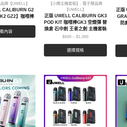
品牌【UWELL】
【小煙主機套裝】
,
電子煙品牌
【UWELL】
 CALIBURN G2
正版 
正版 UWELL CALIBURN GK3
K2 GZ2】咖哩棒
GR
POD KIT 咖哩棒GK3 空煙彈 替
防
換倉 石中劍 王者之劍 主機套裝
看內容
$
500
–
$
1,300
選擇規格