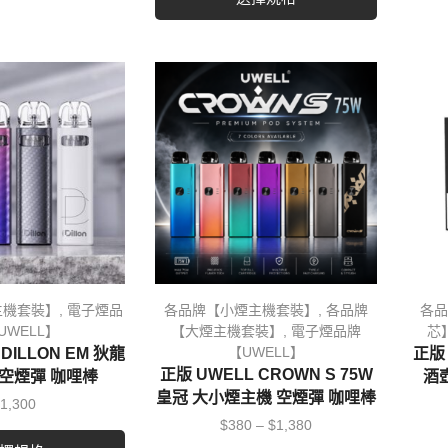
主機套裝】
,
電子煙品
各品牌【小煙主機套裝】
,
各品牌
各品
UWELL】
【大煙主機套裝】
,
電子煙品牌
芯
【UWELL】
DILLON EM 狄龍
正版 
正版 UWELL CROWN S 75W
空煙彈 咖哩棒
酒壺
皇冠 大小煙主機 空煙彈 咖哩棒
1,300
$
380
–
$
1,380