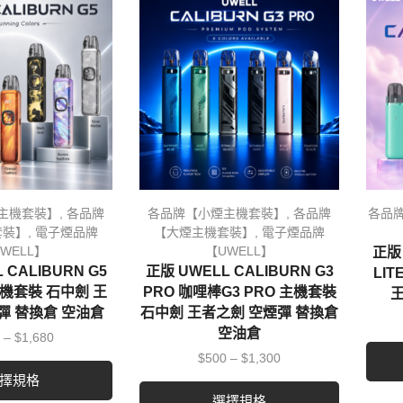
主機套裝】
,
各品牌
各品牌【小煙主機套裝】
,
各品牌
各品
套裝】
,
電子煙品牌
【大煙主機套裝】
,
電子煙品牌
WELL】
【UWELL】
正版 
 CALIBURN G5
正版 UWELL CALIBURN G3
LI
主機套裝 石中劍 王
PRO 咖哩棒G3 PRO 主機套裝
王
彈 替換倉 空油倉
石中劍 王者之劍 空煙彈 替換倉
空油倉
–
$
1,680
$
500
–
$
1,300
擇規格
選擇規格