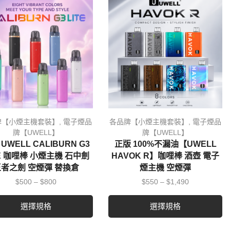
牌【小煙主機套裝】
,
電子煙品
各品牌【小煙主機套裝】
,
電子煙品
牌【UWELL】
牌【UWELL】
UWELL CALIBURN G3
正版 100%不漏油【UWELL
TE 咖哩棒 小煙主機 石中劍
HAVOK R】咖哩棒 酒壺 電子
者之劍 空煙彈 替換倉
煙主機 空煙彈
$
500
–
$
800
$
550
–
$
1,490
選擇規格
選擇規格