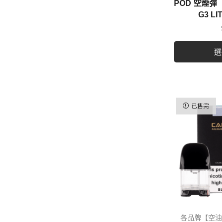
POD 空煙彈【
G3 L
選
已售完
各品牌【空油