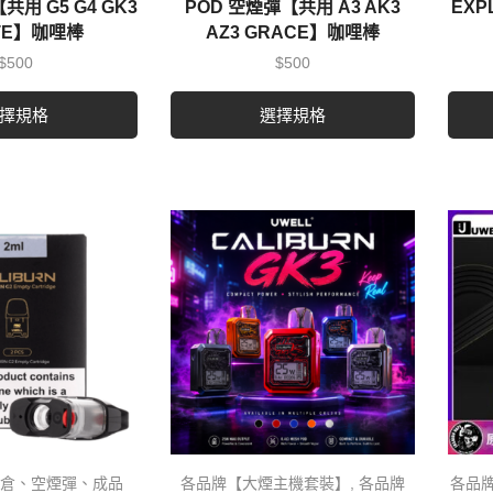
共用 G5 G4 GK3
POD 空煙彈【共用 A3 AK3
EXP
ITE】咖哩棒
AZ3 GRACE】咖哩棒
$
500
$
500
擇規格
選擇規格
倉、空煙彈、成品
各品牌【大煙主機套裝】
,
各品牌
各品