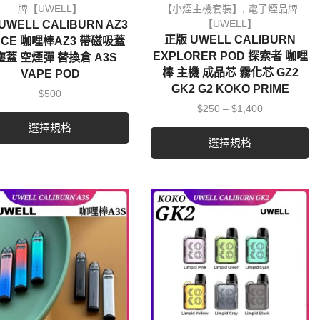
牌【UWELL】
【小煙主機套裝】
,
電子煙品牌
【UWELL】
UWELL CALIBURN AZ3
正版 UWELL CALIBURN
ACE 咖哩棒AZ3 帶磁吸蓋
EXPLORER POD 探索者 咖哩
塵蓋 空煙彈 替換倉 A3S
棒 主機 成品芯 霧化芯 GZ2
VAPE POD
GK2 G2 KOKO PRIME
$
500
$
250
–
$
1,400
選擇規格
選擇規格