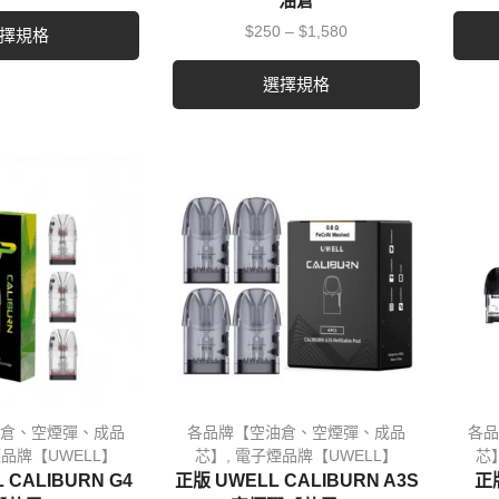
油倉
$
250
–
$
1,580
擇規格
選擇規格
倉、空煙彈、成品
各品牌【空油倉、空煙彈、成品
各品
品牌【UWELL】
芯】
,
電子煙品牌【UWELL】
芯
 CALIBURN G4
正版 UWELL CALIBURN A3S
正版