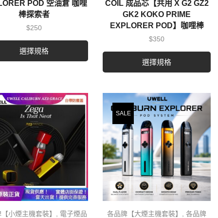
LORER POD 空油倉 咖哩
COIL 成品芯【共用 X G2 GZ2
棒探索者
GK2 KOKO PRIME
EXPLORER POD】咖哩棒
$
250
$
350
選擇規格
選擇規格
SALE
牌【小煙主機套裝】
,
電子煙品
各品牌【大煙主機套裝】
,
各品牌