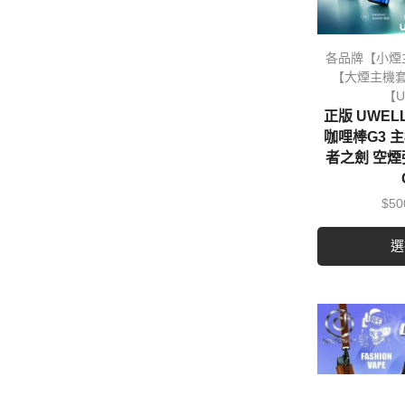
各品牌【小煙
【大煙主機
【U
正版 UWELL
咖哩棒G3 
者之劍 空煙
$
50
選