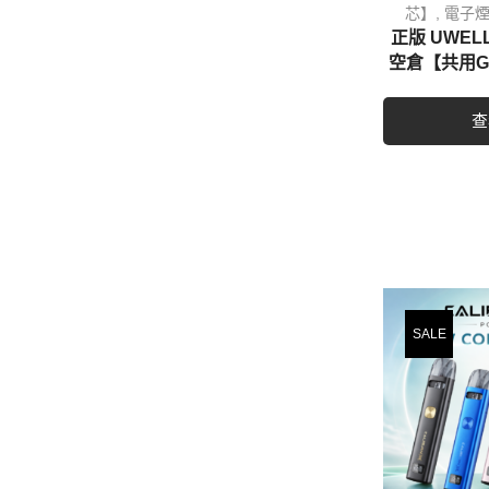
芯】
,
電子煙
正版 UWELL
空倉【共用G
查
SALE