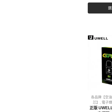
選
各品牌【空油
芯】
,
電子煙
正版 UWELL