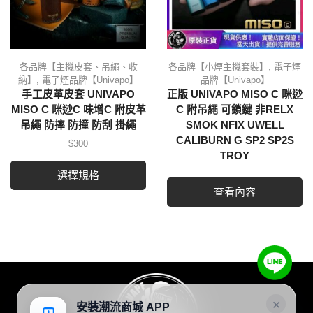
各品牌【主機皮套、吊繩、收
各品牌【小煙主機套裝】
,
電子煙
納】
,
電子煙品牌【Univapo】
品牌【Univapo】
手工皮革皮套 UNIVAPO
正版 UNIVAPO MISO C 咪逤
MISO C 咪逤C 味增C 附皮革
C 附吊繩 可鎖鍵 非RELX
吊繩 防摔 防撞 防刮 掛繩
SMOK NFIX UWELL
CALIBURN G SP2 SP2S
$
300
TROY
選擇規格
查看內容
×
安裝潮流商城 APP