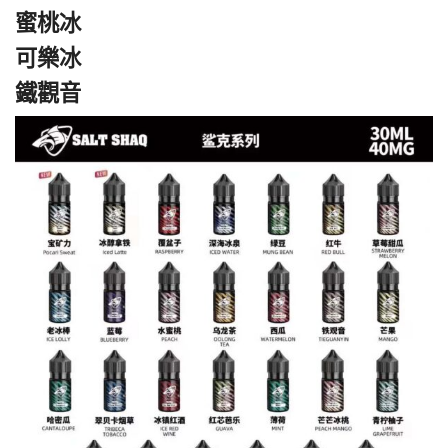
蜜桃冰
可樂冰
鐵觀音