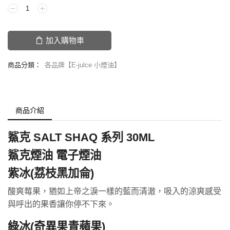
加入購物車
商品分類：
各品牌【E-julce 小煙油】
商品介紹
鯊克 SALT SHAQ 系列 30ML
鯊克煙油
電子煙油
紫冰(荔枝黑加侖)
酸爽莓果，猶如上帝之淚一樣的藍而清澈，吸入的涼爽感受
與呼出的果香讓你停不下來。
綠冰(奇異果青蘋果)