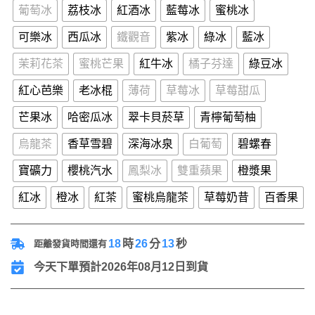
葡萄冰
荔枝冰
紅酒冰
藍莓冰
蜜桃冰
可樂冰
西瓜冰
鐵觀音
紫冰
綠冰
藍冰
茉莉花茶
蜜桃芒果
紅牛冰
橘子芬達
綠豆冰
紅心芭樂
老冰棍
薄荷
草莓冰
草莓甜瓜
芒果冰
哈密瓜冰
翠卡貝菸草
青檸葡萄柚
烏龍茶
香草雪碧
深海冰泉
白葡萄
碧螺春
寶礦力
櫻桃汽水
鳳梨冰
雙重蘋果
橙漿果
紅冰
橙冰
紅茶
蜜桃烏龍茶
草莓奶昔
百香果
18
時
26
分
12
秒
距離發貨時間還有
今天下單預計2026年08月12日到貨