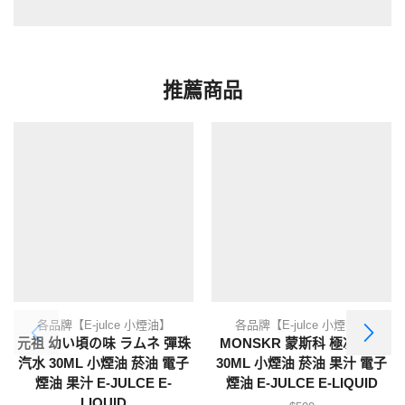
推薦商品
各品牌【E-julce 小煙油】
各品牌【E-julce 小煙油】
元祖 幼い頃の味 ラムネ 彈珠
MONSKR 蒙斯科 極凍系列
汽水 30ML 小煙油 菸油 電子
30ML 小煙油 菸油 果汁 電子
煙油 果汁 E-JULCE E-
煙油 E-JULCE E-LIQUID
LIQUID